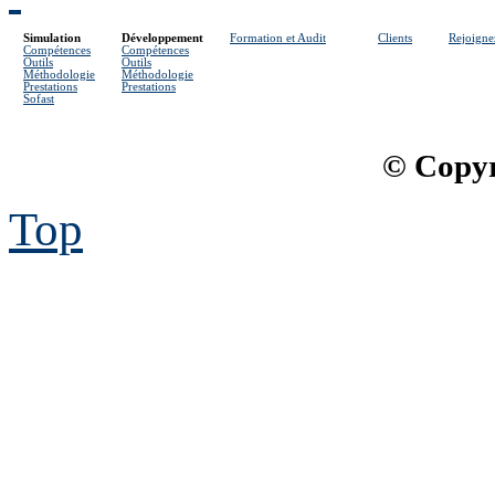
Simulation
Développement
Formation et Audit
Clients
Rejoigne
Compétences
Compétences
Outils
Outils
Méthodologie
Méthodologie
Prestations
Prestations
Sofast
© Copyr
Top