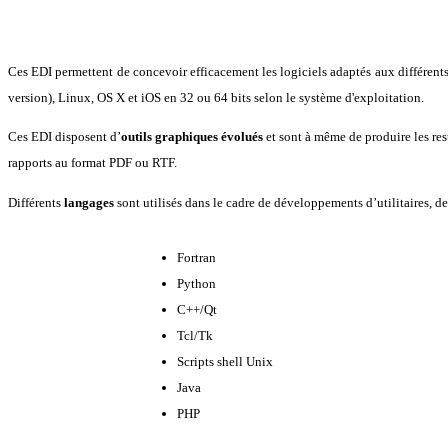
Ces EDI permettent de concevoir efficacement les logiciels adaptés aux différents
version), Linux, OS X et iOS en 32 ou 64 bits selon le système d'exploitation.
Ces EDI disposent d’
outils graphiques évolués
et sont à même de produire les res
rapports au format PDF ou RTF.
Différents
langages
sont utilisés dans le cadre de développements d’utilitaires, 
Fortran
Python
C++/Qt
Tcl/Tk
Scripts shell Unix
Java
PHP