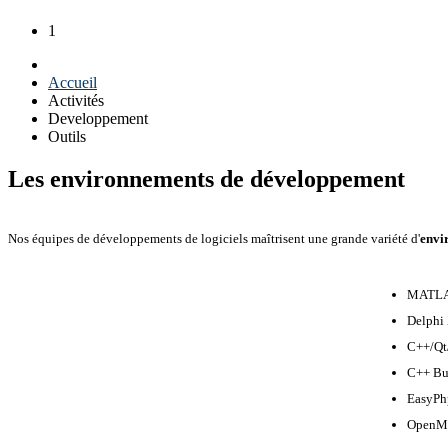
1
Accueil
Activités
Developpement
Outils
Les environnements de développement
Nos équipes de développements de logiciels maîtrisent une grande variété d'
envi
MATLA
Delphi
C++/Qt/
C++ Bu
EasyPh
OpenMo