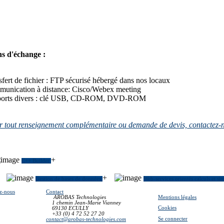
s d'échange :
fert de fichier : FTP sécurisé hébergé dans nos locaux
unication à distance: Cisco/Webex meeting
orts divers : clé USB, CD-ROM, DVD-ROM
 tout renseignement complémentaire ou demande de devis, contactez-
+
C++ Builder
+
Gestion de bases de données
Web-services orientés calculs et si
z-nous
Contact
Mentions légales
AROBAS Technologies
1 chemin Jean-Marie Vianney
Cookies
69130 ECULLY
+33 (0) 4 72 52 27 20
Se connecter
contact@arobas-technologies.com