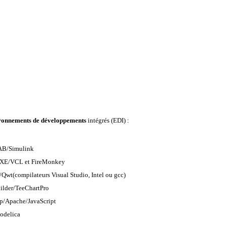
ronnements de développements
intégrés (EDI) :
B/Simulink
 XE/VCL et FireMonkey
Qwt(compilateurs Visual Studio, Intel ou gcc)
ilder/TeeChartPro
p/Apache/JavaScript
delica