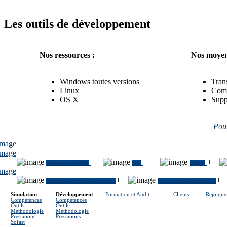
Les outils de développement
Nos ressources :
Nos moyen
Windows toutes versions
Trans
Linux
Comm
OS X
Supp
Pour
+
+
+
Matlab - Simulink
Qt
.
Delphi
+
+
Interfaces Homme-Machine
.
Cœurs de calculs métiers
Simulation
Développement
Formation et Audit
Clients
Rejoigne
Compétences
Compétences
Outils
Outils
Méthodologie
Méthodologie
Prestations
Prestations
Sofast