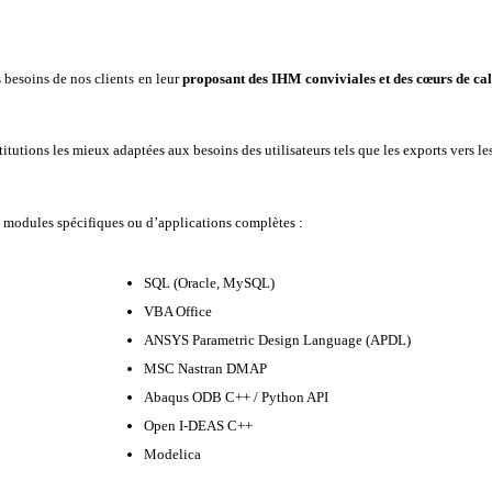
 besoins de nos clients en leur
proposant des IHM conviviales et des cœurs de calc
titutions les mieux adaptées aux besoins des utilisateurs tels que les exports vers l
de modules spécifiques ou d’applications complètes :
SQL (Oracle, MySQL)
VBA Office
ANSYS Parametric Design Language (APDL)
MSC Nastran DMAP
Abaqus ODB C++ / Python API
Open I-DEAS C++
Modelica