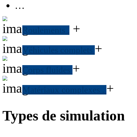
…
+
Roulements
.
+
Véhicules complets
+
Corps fluides
+
Matériaux complexes
.
Types de simulation