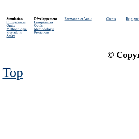
Simulation
Développement
Formation et Audit
Clients
Rejoigne
Compétences
Compétences
Outils
Outils
Méthodologie
Méthodologie
Prestations
Prestations
Sofast
© Copyr
Top