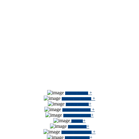
+
Statique linéaire
+
Statique non linéaire
+
Analyse modale
+
Dynamique linéaire
+
Dynamique rapide
+
Fatigue
+
Thermique
.
+
Thermo-mécanique
.
+
Multi-physique
.