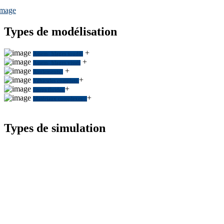
Types de modélisation
+
Assem- blages soudés
+
Assem- blages vissés
+
Roulements
.
+
Véhicules complets
+
Corps fluides
+
Matériaux complexes
.
Types de simulation