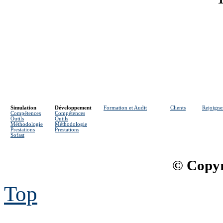
Simulation
Développement
Formation et Audit
Clients
Rejoigne
Compétences
Compétences
Outils
Outils
Méthodologie
Méthodologie
Prestations
Prestations
Sofast
© Copyr
Top